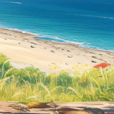
际服0.3.0版本，AI助手与国风特色诚意拉满
2026-03-18
6-03-16
03-15
剧情玩法双升级
2026-03-12
渡稳
路