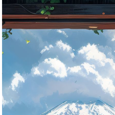
您好！欢迎访问某某有限公司官网！
400-888-8888
admin@admin.com
Toggle navigation
首页
关于我们
公司简介
企业文化
荣誉证书
产品中心
产品分类一
产品分类二
产品分类三
产品分类四
产品分类五
新闻资讯
公司新闻
行业新闻
在线留言
联系我们