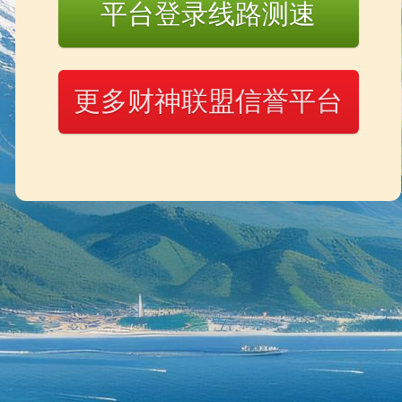
平台登录线路测速
更多财神联盟信誉平台
6-04-28
2026-04-27
4-26
6-04-25
15
竞技场详解
2026-04-12
福利全攻略
2026-04-08
上分攻略
2026-04-03
兰遗梦】正式上线
2026-03-31
线，新职业火神携新区域同步解锁
2026-03-24
23
启幕，重燃仙侠豪情
2026-03-22
生存玩法全面升级
2026-03-20